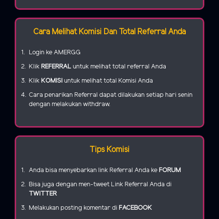
Cara Melihat Komisi Dan Total Referral Anda
1.
Login ke AMERGG
2.
Klik
REFERRAL
untuk melihat total referral Anda
3.
Klik
KOMISI
untuk melihat total Komisi Anda
4.
Cara penarikan Referral dapat dilakukan setiap hari senin
dengan melakukan withdraw.
Tips Komisi
1.
Anda bisa menyebarkan link Referral Anda ke
FORUM
2.
Bisa juga dengan men-tweet Link Referral Anda di
TWITTER
3.
Melakukan posting komentar di
FACEBOOK