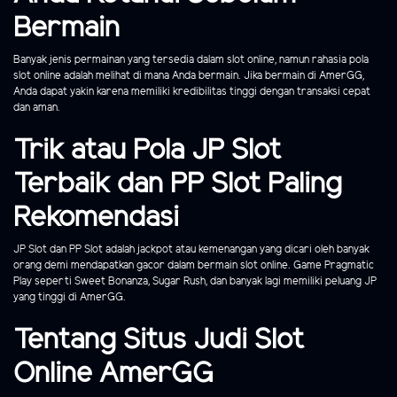
Bermain
Banyak jenis permainan yang tersedia dalam slot online, namun rahasia pola
slot online adalah melihat di mana Anda bermain. Jika bermain di AmerGG,
Anda dapat yakin karena memiliki kredibilitas tinggi dengan transaksi cepat
dan aman.
Trik atau Pola JP Slot
Terbaik dan PP Slot Paling
Rekomendasi
JP Slot dan PP Slot adalah jackpot atau kemenangan yang dicari oleh banyak
orang demi mendapatkan gacor dalam bermain slot online. Game Pragmatic
Play seperti Sweet Bonanza, Sugar Rush, dan banyak lagi memiliki peluang JP
yang tinggi di AmerGG.
Tentang Situs Judi Slot
Online AmerGG